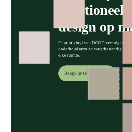
functioneel
design op m
Geprint vinyl van DCOD verenigt stijl e
onderhoudsarm en waterbestendig – een
elke ruimte.
Bekijk onze vloeren
Maak
➔