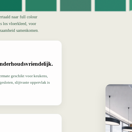
taald naar full colour
ls los vloerkleed, voor
urzaamheid samenkomen.
onderhoudsvriendelijk.
termate geschikt voor keukens,
esloten, slijtvaste oppervlak is