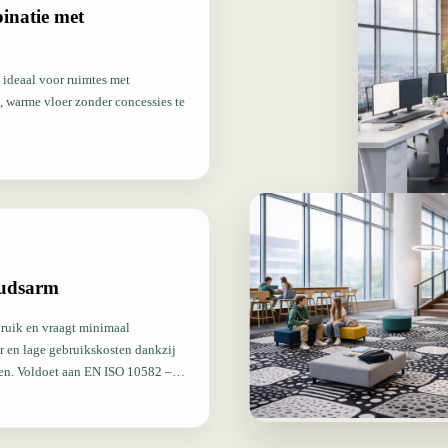
binatie met
 ideaal voor ruimtes met
, warme vloer zonder concessies te
oudsarm
bruik en vraagt minimaal
ur en lage gebruikskosten dankzij
582 –
ISO 10874 – Classificatie
catie vloerbedekking