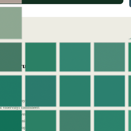
ief gebruik en
 vinyl
print vloervinyl als
nt vloervinyl combineert
hikt voor vloerverwarming.
ntwerpen tot unieke
 perfect aan op interieur,