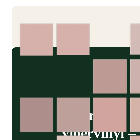
Geprint
vloervinyl –