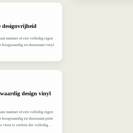
 designvrijheid
gant marmer of een volledig eigen
op hoogwaardig en duurzaam vinyl.
gwaardig design vinyl
gant marmer of een volledig eigen
op hoogwaardig en duurzaam print
 vloer te creëren die volledig
oor en hospitality tot retail en