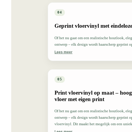
04
Geprint vloervinyl met eindeloze
Of het nu gaat om een realistische houtlook, ele
ontwerp – elk design wordt haarscherp geprint 
Lees meer
05
Print vloervinyl op maat – hoo
vloer met eigen print
Of het nu gaat om een realistische houtlook, ele
ontwerp – elk design wordt haarscherp geprint 
vloervinyl. Dit maakt het mogelijk om een unieke
aansluit bij de identiteit van een ruimte, van kant
Lees meer