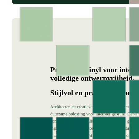
Print vloervinyl voor intens
volledige ontwerpvrijheid.
Stijlvol en praktisch geprint
Architecten en creatieve professionals kiezen voor 
duurzame oplossing voor intensief gebruik. Gepri
comfort met functionaliteit en is uitstekend gesc
Dankzij volledige personalisatie – van standaardo
maatwerkdesigns – sluit print vinyl vloerbedekking