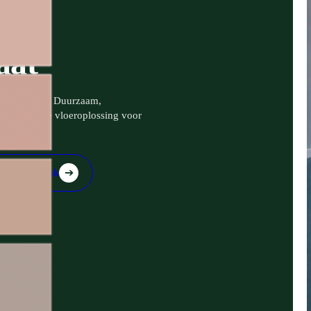
aat
n prestaties. Duurzaam,
 veelzijdige vloeroplossing voor
 een afspraak
➔