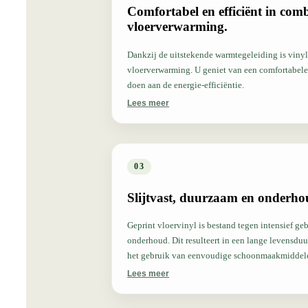
Comfortabel en efficiënt in com
vloerverwarming.
Dankzij de uitstekende warmtegeleiding is vinyl
vloerverwarming. U geniet van een comfortabele
doen aan de energie-efficiëntie.
Lees meer
03
Slijtvast, duurzaam en onderh
Geprint vloervinyl is bestand tegen intensief ge
onderhoud. Dit resulteert in een lange levensdu
het gebruik van eenvoudige schoonmaakmiddelen. Voldoet aan EN ISO 10
Projectgeschikt heterogeen PVC-vloervinyl, EN 
Lees meer
gebruiksintensiteit, EN 13501-1 – Brandclassifi