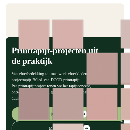
Printtapijt-projecten uit
de praktijk
Van vloerbedekking tot maatwerk vloerkleden met brandveilig
projecttapijt Bfl-s1 van DCOD printtapijt.
Per printtapijtproject tonen we het tapijtconcept,
ontwerpspecificaties en gebruiksaspecten, zoals doorlooptijd en
duurzaamheid.
Meer informatie
➔
Maak een afspraak
➔