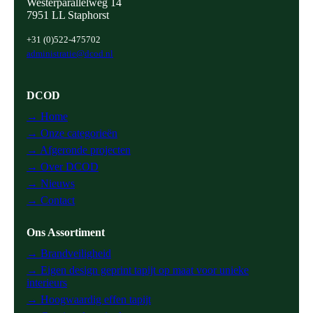
Westerparallelweg 14
7951 LL Staphorst
+31 (0)522-475702
administratie@dcod.nl
DCOD
→ Home
→ Onze categorieën
→ Afgeronde projecten
→ Over DCOD
→ Nieuws
→ Contact
Ons Assortiment
→ Brandveiligheid
→ Eigen design geprint tapijt op maat voor unieke
interieurs
→ Hoogwaardig effen tapijt