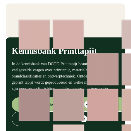
Kennisbank Printtapijt
In de kennisbank van DCOD Printtapijt beantwoorden we
veelgestelde vragen over printtapijt, materialen,
brandclassificaties en ontwerptechniek. Ontdek hoe digitaal
geprint tapijt wordt geproduceerd en welke mogelijkheden er
zijn voor projectinrichting, architectuur en interieurdesign.
Bekijk onze dessins
➔
Adviesgesprek
➔