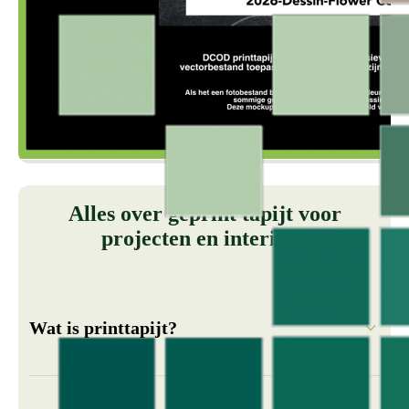
Alles over geprint tapijt voor
projecten en interieur
Wat is printtapijt?
Printtapijt is tapijt waarop een ontwerp digitaal wordt