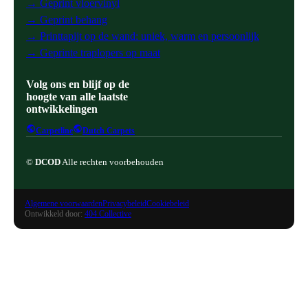
→ Geprint vloervinyl
→ Geprint behang
→ Printtapijt op de wand: uniek, warm en persoonlijk
→ Geprinte traplopers op maat
Volg ons en blijf op de
hoogte van alle laatste
ontwikkelingen
Carpetline
Dutch Carpets
©
DCOD
Alle rechten voorbehouden
Algemene voorwaarden
Privacybeleid
Cookiebeleid
Ontwikkeld door:
404 Collective