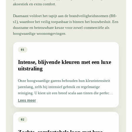
akoestiek en extra comfort.
Daarnaast voldoet het tapijt aan de brandveiligheidsnormen (Bfl-
s1), waardoor het veilig toepasbaar is binnen het bouwbesluit. Een
duurzame en betrouwbare keuze voor zowel commerciële als
hoogwaardige woonomgevingen.
01
Intense, blijvende kleuren met een luxe
uitstraling
Onze hoogwaardige garens behouden hun kleurintensiteit
jarenlang, zelfs bij intensief gebruik en regelmatige
reiniging. U kiest uit een breed scala aan tinten die perfect
aansluiten bij uw interieur.
Lees meer
02