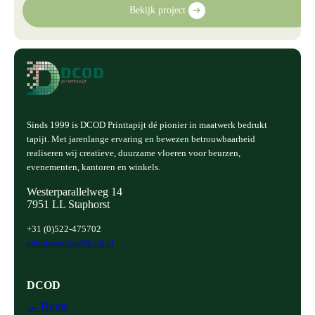
Bekijk project
➔
Sinds 1999 is DCOD Printtapijt dé pionier in maatwerk bedrukt
tapijt. Met jarenlange ervaring en bewezen betrouwbaarheid
realiseren wij creatieve, duurzame vloeren voor beurzen,
evenementen, kantoren en winkels.
Westerparallelweg 14
7951 LL Staphorst
+31 (0)522-475702
administratie@dcod.nl
DCOD
→ Home