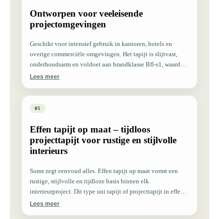
Ontworpen voor veeleisende
projectomgevingen
Geschikt voor intensief gebruik in kantoren, hotels en
overige commerciële omgevingen. Het tapijt is slijtvast,
onderhoudsarm en voldoet aan brandklasse Bfl-s1, waardoor
het duurzaam en veilig toepasbaar is binnen projectmatige
Lees meer
toepassingen.
05
Effen tapijt op maat – tijdloos
projecttapijt voor rustige en stijlvolle
interieurs
Soms zegt eenvoud alles. Effen tapijt op maat vormt een
rustige, stijlvolle en tijdloze basis binnen elk
interieurproject. Dit type uni tapijt of projecttapijt in effen
kleur wordt veel toegepast in kantoren, hotels,
Lees meer
zorginstellingen, onderwijs en publieke gebouwen waar