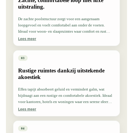
Zachte, comfortabele loop met luxe
uitstraling.
De zachte poolstructuur zorgt voor een aangenaam
loopgevoel en voelt comfortabel aan onder de voeten.
Ideaal voor woon- en slaapruimtes waar comfort en rust
centraal staan.
Lees meer
03
Rustige ruimtes dankzij uitstekende
akoestiek
Effen tapijt absorbeert geluid en vermindert galm, wat
bijdraagt aan een rustige en comfortabele akoestiek. Ideaal
voor kantoren, hotels en woningen waar een serene sfeer
gewenst is.
Lees meer
04