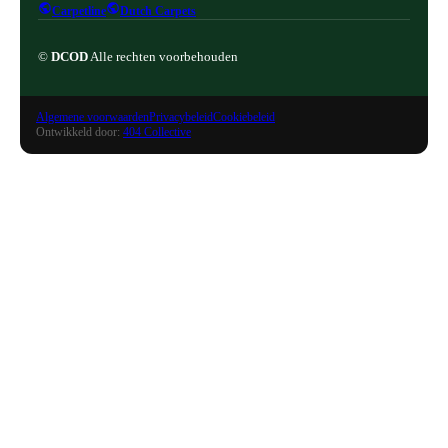
Carpetline
Dutch Carpets
©
DCOD
Alle rechten voorbehouden
Algemene voorwaarden
Privacybeleid
Cookiebeleid
Ontwikkeld door:
404 Collective