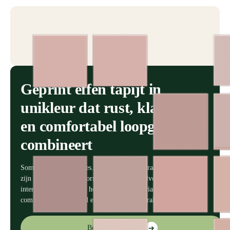
Geprint effen tapijt in
unikleur dat rust, klasse
en comfortabel loopgevoel
combineert
Soms zegt eenvoud alles. Ons effen tapijt straalt kwaliteit uit in
zijn puurste vorm en vormt een rustige, stijlvolle basis voor elk
interieur. Gemaakt van hoogwaardige materialen, met oog voor
Bekijk onze vloeren
➔