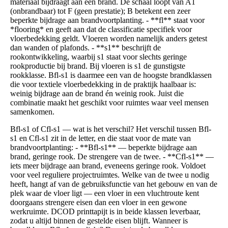
materiaal bijdraagt aan een brand. De schaal loopt van A1
(onbrandbaar) tot F (geen prestatie); B betekent een zeer
beperkte bijdrage aan brandvoortplanting. - **fl** staat voor
*flooring* en geeft aan dat de classificatie specifiek voor
vloerbedekking geldt. Vloeren worden namelijk anders getest
dan wanden of plafonds. - **s1** beschrijft de
rookontwikkeling, waarbij s1 staat voor slechts geringe
rookproductie bij brand. Bij vloeren is s1 de gunstigste
rookklasse. Bfl-s1 is daarmee een van de hoogste brandklassen
die voor textiele vloerbedekking in de praktijk haalbaar is:
weinig bijdrage aan de brand én weinig rook. Juist die
combinatie maakt het geschikt voor ruimtes waar veel mensen
samenkomen.
Bfl-s1 of Cfl-s1 — wat is het verschil? Het verschil tussen Bfl-
s1 en Cfl-s1 zit in de letter, en die staat voor de mate van
brandvoortplanting: - **Bfl-s1** — beperkte bijdrage aan
brand, geringe rook. De strengere van de twee. - **Cfl-s1** —
iets meer bijdrage aan brand, eveneens geringe rook. Voldoet
voor veel reguliere projectruimtes. Welke van de twee u nodig
heeft, hangt af van de gebruiksfunctie van het gebouw en van de
plek waar de vloer ligt — een vloer in een vluchtroute kent
doorgaans strengere eisen dan een vloer in een gewone
werkruimte. DCOD printtapijt is in beide klassen leverbaar,
zodat u altijd binnen de gestelde eisen blijft. Wanneer is