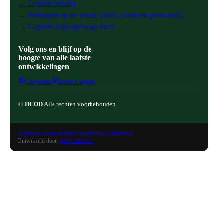
→ Geprint behang
→ Printtapijt op de wand: uniek, warm en persoonlijk
→ Geprinte traplopers op maat
Volg ons en blijf op de
hoogte van alle laatste
ontwikkelingen
Carpetline
Dutch Carpets
©
DCOD
Alle rechten voorbehouden
Algemene voorwaarden
Privacybeleid
Cookiebeleid
Ontwikkeld door:
404 Collective