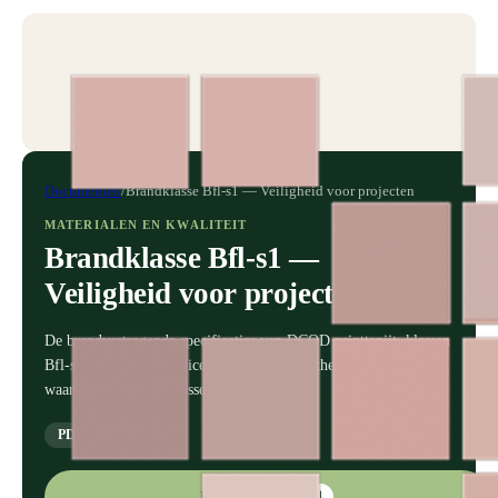
Documenten
/
Brandklasse Bfl-s1 — Veiligheid voor projecten
MATERIALEN EN KWALITEIT
Brandklasse Bfl-s1 —
Veiligheid voor projecten
De brandvertragende specificaties van DCOD printtapijt: klassen
Bfl-s1 en Cfl-s1, certificeringen en geschiktheid voor projecten
waar brandveiligheid essentieel is.
PDF
1.5 MB
Download PDF
⤓