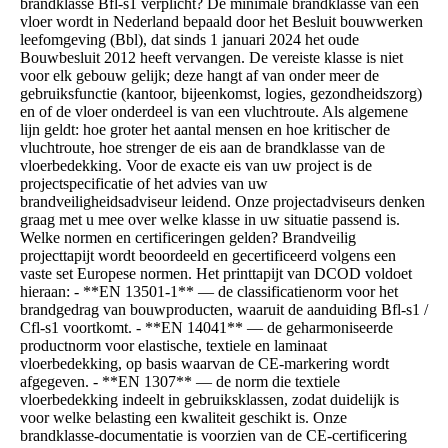
brandklasse Bfl-s1 verplicht? De minimale brandklasse van een
vloer wordt in Nederland bepaald door het Besluit bouwwerken
leefomgeving (Bbl), dat sinds 1 januari 2024 het oude
Bouwbesluit 2012 heeft vervangen. De vereiste klasse is niet
voor elk gebouw gelijk; deze hangt af van onder meer de
gebruiksfunctie (kantoor, bijeenkomst, logies, gezondheidszorg)
en of de vloer onderdeel is van een vluchtroute. Als algemene
lijn geldt: hoe groter het aantal mensen en hoe kritischer de
vluchtroute, hoe strenger de eis aan de brandklasse van de
vloerbedekking. Voor de exacte eis van uw project is de
projectspecificatie of het advies van uw
brandveiligheidsadviseur leidend. Onze projectadviseurs denken
graag met u mee over welke klasse in uw situatie passend is.
Welke normen en certificeringen gelden? Brandveilig
projecttapijt wordt beoordeeld en gecertificeerd volgens een
vaste set Europese normen. Het printtapijt van DCOD voldoet
hieraan: - **EN 13501-1** — de classificatienorm voor het
brandgedrag van bouwproducten, waaruit de aanduiding Bfl-s1 /
Cfl-s1 voortkomt. - **EN 14041** — de geharmoniseerde
productnorm voor elastische, textiele en laminaat
vloerbedekking, op basis waarvan de CE-markering wordt
afgegeven. - **EN 1307** — de norm die textiele
vloerbedekking indeelt in gebruiksklassen, zodat duidelijk is
voor welke belasting een kwaliteit geschikt is. Onze
brandklasse-documentatie is voorzien van de CE-certificering