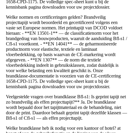
1658-CPD-1175. De volledige spec-sheet kunt u bij de
kennisbank pagina downloaden voor uw projectdossier.
Welke normen en certificeringen gelden? Brandveilig
projecttapijt wordt beoordeeld en gecertificeerd volgens een
vaste set Europese normen. Het printtapijt van DCOD voldoet
hieraan: - **EN 13501-1** — de classificatienorm voor het
brandgedrag van bouwproducten, waaruit de aanduiding Bfl-s1 /
Cfl-s1 voortkomt. - **EN 14041** — de geharmoniseerde
productnorm voor elastische, textiele en laminaat
vloerbedekking, op basis waarvan de CE-markering wordt
afgegeven. - **EN 1307** — de norm die textiele
vloerbedekking indeelt in gebruiksklassen, zodat duidelijk is
voor welke belasting een kwaliteit geschikt is. Onze
brandklasse-documentatie is voorzien van de CE-certificering
1658-CPD-1175. De volledige spec-sheet kunt u bij de
kennisbank pagina downloaden voor uw projectdossier.
Veelgestelde vragen over brandklasse Bfl-s1: Is geprint tapijt net
zo brandveilig als effen projecttapijt?** Ja. De brandklasse
wordt bepaald door het tapijtmateriaal en de behandeling, niet
door de print. Daardoor behaalt geprint tapijt dezelfde klassen —
Bfl-s1 of Cfl-s1 — als effen projecttapijt.
Welke brandklasse heb ik nodig voor een kantoor of hotel? at