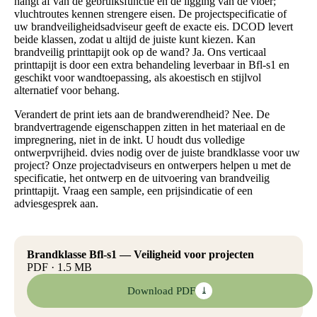
hangt af van de gebruiksfunctie en de ligging van de vloer;
vluchtroutes kennen strengere eisen. De projectspecificatie of
uw brandveiligheidsadviseur geeft de exacte eis. DCOD levert
beide klassen, zodat u altijd de juiste kunt kiezen. Kan
brandveilig printtapijt ook op de wand? Ja. Ons verticaal
printtapijt is door een extra behandeling leverbaar in Bfl-s1 en
geschikt voor wandtoepassing, als akoestisch en stijlvol
alternatief voor behang.
Verandert de print iets aan de brandwerendheid? Nee. De
brandvertragende eigenschappen zitten in het materiaal en de
impregnering, niet in de inkt. U houdt dus volledige
ontwerpvrijheid. dvies nodig over de juiste brandklasse voor uw
project? Onze projectadviseurs en ontwerpers helpen u met de
specificatie, het ontwerp en de uitvoering van brandveilig
printtapijt. Vraag een sample, een prijsindicatie of een
adviesgesprek aan.
Brandklasse Bfl-s1 — Veiligheid voor projecten
PDF · 1.5 MB
Download PDF
⤓