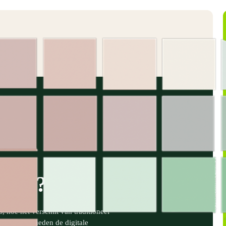
apijt?
s, hoe het verschilt van traditioneel
erpmogelijkheden de digitale