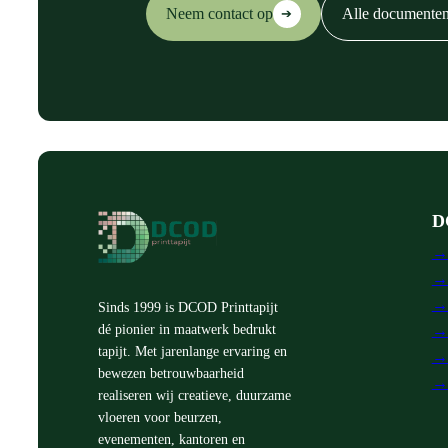
Neem contact op
Alle documente
➔
D
→
→ 
→ 
Sinds 1999 is DCOD Printtapijt
→
dé pionier in maatwerk bedrukt
tapijt. Met jarenlange ervaring en
→
bewezen betrouwbaarheid
→ 
realiseren wij creatieve, duurzame
vloeren voor beurzen,
evenementen, kantoren en