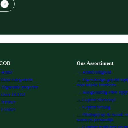
n
➔
COD
Ons Assortiment
 Home
→ Brandveiligheid
Onze categorieën
→ Eigen design geprint tapi
voor unieke interieurs
Afgeronde projecten
→ Hoogwaardig effen tapijt
 Over DCOD
→ Geprint vloervinyl
 Nieuws
→ Geprint behang
Contact
→ Printtapijt op de wand: u
warm en persoonlijk
→ Geprinte traplopers op m