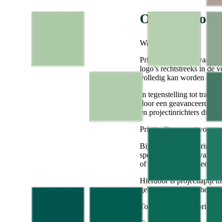
Over dit doc
Wat is printtapijt?
Printtapijt is tapijt waar
logo’s rechtstreeks in de v
volledig kan worden afgest
In tegenstelling tot tradit
door een geavanceerde digi
en projectinrichters die w
Printtapijt op maat voor pr
Bij DCOD wordt printtapi
specifieke wensen van een
of fotorealistische beelden
Hierdoor is projecttapijt 
gebouwen waar esthetiek,
Toepassingen van printtapi