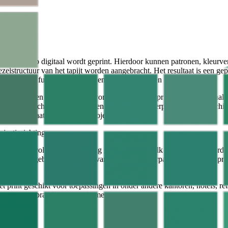
ument
op een ontwerp digitaal wordt geprint. Hierdoor kunnen patronen, kleurver
ezelstructuur van het tapijt worden aangebracht. Het resultaat is een gepr
emd op de functie, uitstraling en identiteit van een ruimte.
ioneel geweven of getuft tapijt wordt het dessin bij printtapijt niet bepaa
tale printtechniek. Dit biedt een zeer hoge ontwerpvrijheid voor archit
erken aan maatwerk interieurprojecten.
ojectinrichting
jt op maat volledig projectmatig geproduceerd. Elk ontwerp kan worde
 ruimte of gebouw, variërend van subtiele textuurpatronen tot uitgespr
.
met print geschikt voor toepassingen in onder andere kantoren, hotels, re
 routing en branding samenkomen.
jt