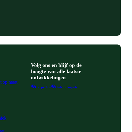
Volg ons en blijf op de
hoogte van alle laatste
ontwikkelingen
jt op maat
Carpetline
Dutch Carpets
niek,
aat