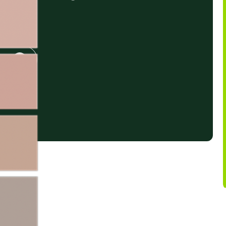
line
➔