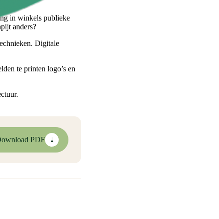
ing in winkels publieke
pijt anders?
technieken. Digitale
lden te printen logo’s en
ctuur.
ownload PDF
⤓