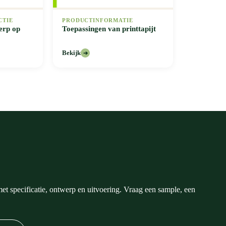
CTIE
PRODUCTINFORMATIE
erp op
Toepassingen van printtapijt
Bekijk
➔
et specificatie, ontwerp en uitvoering. Vraag een sample, een