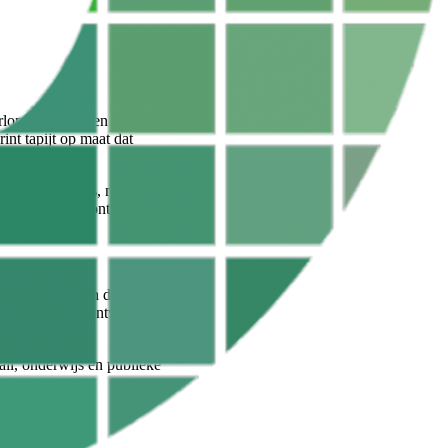
lopen, structuren en zelfs
int tapijt op maat dat
ld door de garens, maar
ecten, interieurontwerpers
n aangepast aan de
oken grafische ontwerpen
tail, onderwijs en publieke