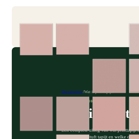
Documenten
/
Wat is printtapijt?
PRODUCTINFORMATIE
Wat is printt
Een complete uitleg van wat printtapijt i
geweven of getuft tapijt en welke ontw