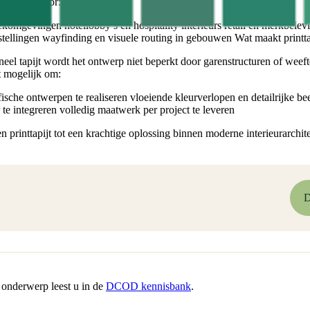
toegepast voor:
komgevingen hotellobby’s en hospitality interieurs retail en merkbelev
ellingen wayfinding en visuele routing in gebouwen Wat maakt printta
ioneel tapijt wordt het ontwerp niet beperkt door garenstructuren of weef
t mogelijk om:
sche ontwerpen te realiseren vloeiende kleurverlopen en detailrijke bee
r te integreren volledig maatwerk per project te leveren
rinttapijt tot een krachtige oplossing binnen moderne interieurarchite
D
 onderwerp leest u in de
DCOD kennisbank
.