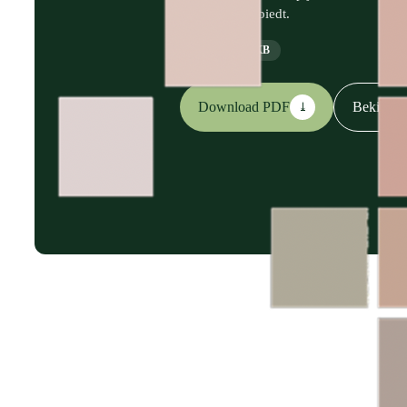
printtechniek biedt.
PDF
692 KB
Download PDF
Bekijk on
⤓