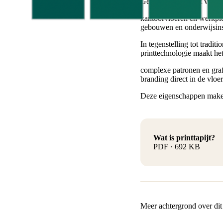
Geprint tapijt wordt veel 
kantoorvloeren en werkple
gebouwen en onderwijsinst
In tegenstelling tot tradit
printtechnologie maakt he
complexe patronen en grafi
branding direct in de vloe
Deze eigenschappen maken p
Wat is printtapijt?
PDF · 692 KB
Meer achtergrond over dit