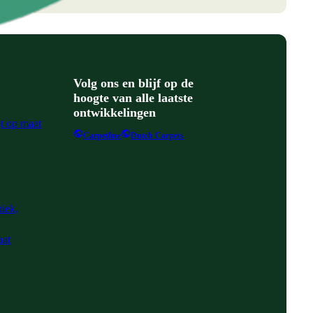
Volg ons en blijf op de
hoogte van alle laatste
ontwikkelingen
jt op maat
Carpetline
Dutch Carpets
niek,
aat