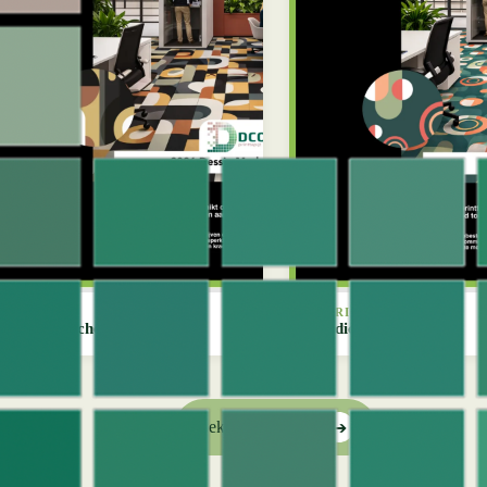
OVERIGE
OVERIGE
Modern Arches
Nordic Fields
Bekijk alle dessins
➔