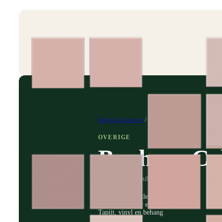
Design Collectie
/
Bauhaus Color
OVERIGE
Bauhaus Co
2026-Dessin-Bauhaus-Color
Aanpasbaar in kleur
Schaalbaar voor elke ruimte
Tapijt, vinyl en behang