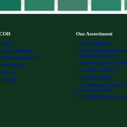
COD
Ons Assortiment
 Home
→ Brandveiligheid
Onze categorieën
→ Eigen design geprint tapi
voor unieke interieurs
Afgeronde projecten
→ Hoogwaardig effen tapijt
 Over DCOD
→ Geprint vloervinyl
 Nieuws
→ Geprint behang
Contact
→ Printtapijt op de wand: u
warm en persoonlijk
→ Geprinte traplopers op m