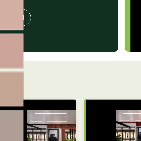
gesprek
➔