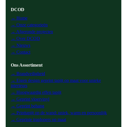
DCOD
→ Home
→ Onze categorieën
→ Afgeronde projecten
→ Over DCOD
→ Nieuws
→ Contact
Ons Assortiment
→ Brandveiligheid
→ Eigen design geprint tapijt op maat voor unieke
interieurs
→ Hoogwaardig effen tapijt
→ Geprint vloervinyl
→ Geprint behang
→ Printtapijt op de wand: uniek, warm en persoonlijk
→ Geprinte traplopers op maat