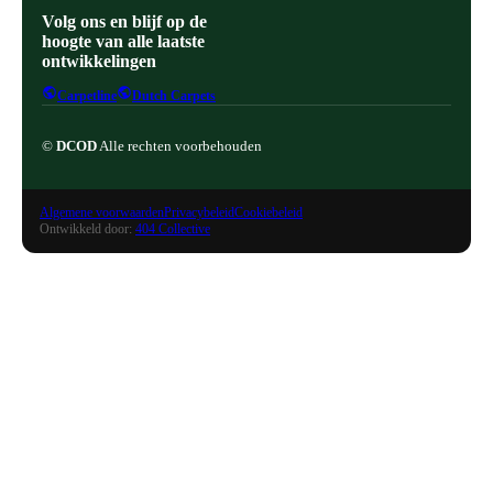
Volg ons en blijf op de
hoogte van alle laatste
ontwikkelingen
Carpetline
Dutch Carpets
©
DCOD
Alle rechten voorbehouden
Algemene voorwaarden
Privacybeleid
Cookiebeleid
Ontwikkeld door:
404 Collective