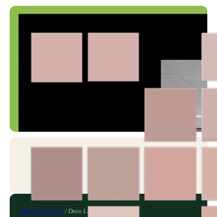
Design Collectie
/
Deco Link