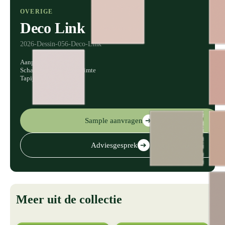
OVERIGE
Deco Link
2026-Dessin-056-Deco-Link
Aanpasbaar in kleur
Schaalbaar voor elke ruimte
Tapijt, vinyl en behang
Sample aanvragen
➔
Adviesgesprek
➔
Meer uit de collectie