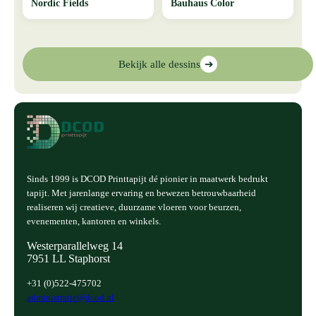
Nordic Fields
Bauhaus Color
Bekijk alle dessins
➔
Sinds 1999 is DCOD Printtapijt dé pionier in maatwerk bedrukt
tapijt. Met jarenlange ervaring en bewezen betrouwbaarheid
realiseren wij creatieve, duurzame vloeren voor beurzen,
evenementen, kantoren en winkels.
Westerparallelweg 14
7951 LL Staphorst
+31 (0)522-475702
administratie@dcod.nl