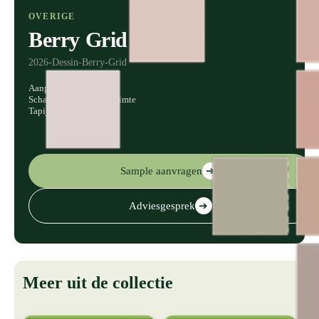
OVERIGE
Berry Grid
2026-Dessin-Berry-Grid
Aanpasbaar in kleur
Schaalbaar voor elke ruimte
Tapijt, vinyl en behang
Sample aanvragen
➔
Adviesgesprek
➔
Meer uit de collectie