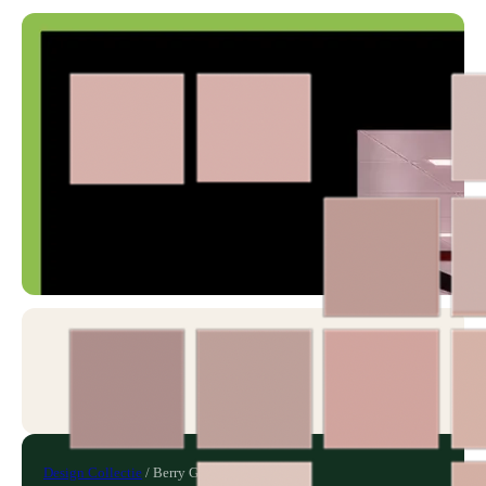
Design Collectie
/
Berry Grid