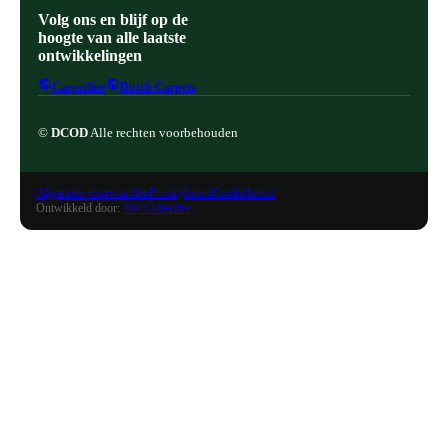
Volg ons en blijf op de
hoogte van alle laatste
ontwikkelingen
Carpetline
Dutch Carpets
©
DCOD
Alle rechten voorbehouden
Algemene voorwaarden
Privacybeleid
Cookiebeleid
Ontwikkeld door:
404 Collective