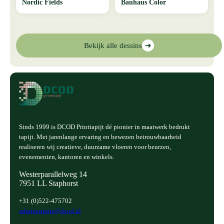
Nordic Fields
Bauhaus Color
Bekijk alle dessins
➔
Sinds 1999 is DCOD Printtapijt dé pionier in maatwerk bedrukt
tapijt. Met jarenlange ervaring en bewezen betrouwbaarheid
realiseren wij creatieve, duurzame vloeren voor beurzen,
evenementen, kantoren en winkels.
Westerparallelweg 14
7951 LL Staphorst
+31 (0)522-475702
administratie@dcod.nl