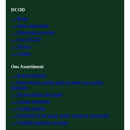
DCOD
→ Home
→ Onze categorieën
→ Afgeronde projecten
→ Over DCOD
→ Nieuws
→ Contact
Ons Assortiment
→ Brandveiligheid
→ Eigen design geprint tapijt op maat voor unieke
interieurs
→ Hoogwaardig effen tapijt
→ Geprint vloervinyl
→ Geprint behang
→ Printtapijt op de wand: uniek, warm en persoonlijk
→ Geprinte traplopers op maat